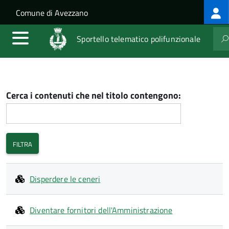
Log
Salta al contenuto principale
Skip to site navigation
Comune di Avezzano
me
Sportello telematico polifunzionale
Cerca i contenuti che nel titolo contengono:
Disperdere le ceneri
Diventare fornitori dell'Amministrazione