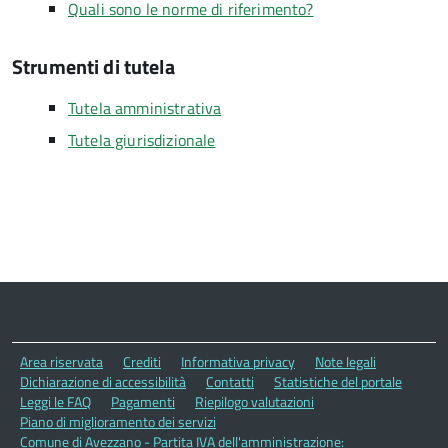
Quali sono le norme di riferimento?
Strumenti di tutela
Tutela amministrativa
Tutela giurisdizionale
Area riservata
Crediti
Informativa privacy
Note legali
Dichiarazione di accessibilità
Contatti
Statistiche del portale
Leggi le FAQ
Pagamenti
Riepilogo valutazioni
Piano di miglioramento dei servizi
Comune di Avezzano - Partita IVA dell'amministrazione: