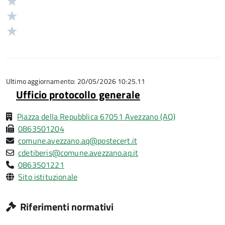
Valuta
su
stelle
3
Valuta
5
su
stelle
2
Valuta
5
su
stelle
1
5
su
stelle
5
su
5
Ultimo aggiornamento: 20/05/2026 10:25.11
Ufficio protocollo generale
Piazza della Repubblica 67051 Avezzano (AQ)
0863501204
comune.avezzano.aq@postecert.it
cdetiberis@comune.avezzano.aq.it
0863501221
Sito istituzionale
Riferimenti normativi