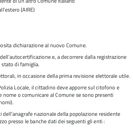
idente di un altro Comune italiano
all’estero (AIRE)
posita
dichiarazione al nuovo Comune.
 dell’autocertificazione e, a decorrere dalla registrazione
 stato di famiglia.
lettorali, in occasione della prima revisione elettorale utile.
lizia Locale, il cittadino deve apporre sul citofono e
me e nome o comunicare al Comune se sono presenti
gnomi).
ti dell’anagrafe nazionale della popolazione residente
o presso le banche dati dei seguenti gli enti :