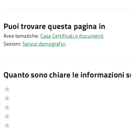
Puoi trovare questa pagina in
Aree tematiche:
Casa
Certificati e documenti
Sezioni:
Servizi demografici
Quanto sono chiare le informazioni 
Valuta
Valutazione
5
Valuta
stelle
4
Valuta
su
stelle
3
Valuta
5
su
stelle
2
Valuta
5