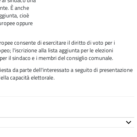
e al sindaco una
unte. È anche
aggiunta, cioè
 europee oppure
uropee consente di esercitare il diritto di voto per i
eo; l'iscrizione alla lista aggiunta per le elezioni
o per il sindaco e i membri del consiglio comunale.
iesta da parte dell'interessato a seguito di presentazione
lla capacità elettorale.