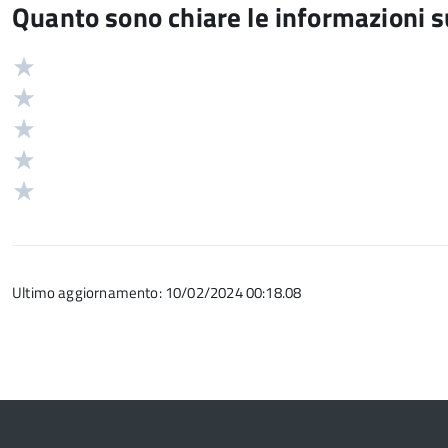
Quanto sono chiare le informazioni 
Valuta
Valutazione
5
Valuta
stelle
4
Valuta
su
stelle
3
Valuta
5
su
stelle
2
Valuta
5
su
stelle
1
5
su
stelle
5
su
Ultimo aggiornamento: 10/02/2024 00:18.08
5