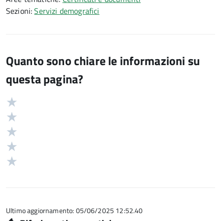
Sezioni:
Servizi demografici
Quanto sono chiare le informazioni su
questa pagina?
Valuta
Valutazione
5
Valuta
stelle
4
Valuta
su
stelle
3
Valuta
5
su
stelle
2
Valuta
5
su
stelle
1
5
su
stelle
5
su
5
Ultimo aggiornamento: 05/06/2025 12:52.40