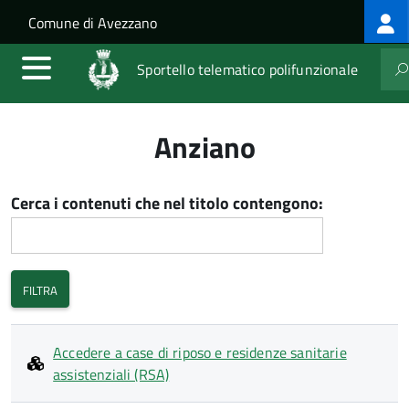
Log
Salta al contenuto principale
Skip to site navigation
Comune di Avezzano
me
Sportello telematico polifunzionale
Anziano
Cerca i contenuti che nel titolo contengono:
Accedere a case di riposo e residenze sanitarie
assistenziali (RSA)