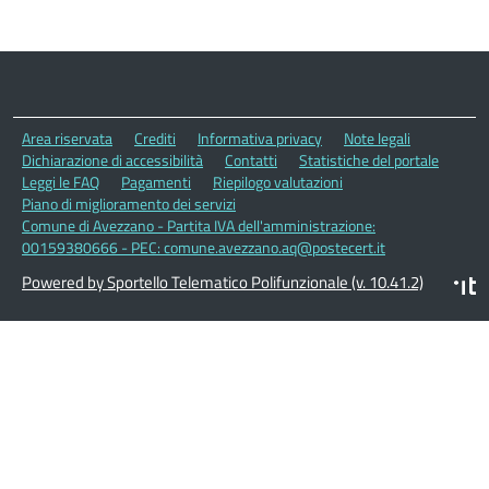
Area riservata
Crediti
Informativa privacy
Note legali
Dichiarazione di accessibilità
Contatti
Statistiche del portale
Leggi le FAQ
Pagamenti
Riepilogo valutazioni
Piano di miglioramento dei servizi
Comune di Avezzano - Partita IVA dell'amministrazione:
00159380666 - PEC: comune.avezzano.aq@postecert.it
Powered by Sportello Telematico Polifunzionale (v. 10.41.2)