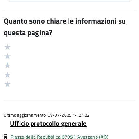
Quanto sono chiare le informazioni su
questa pagina?
Valuta
Valutazione
5
Valuta
stelle
4
Valuta
su
stelle
3
Valuta
5
su
stelle
2
Valuta
5
su
stelle
1
5
su
stelle
5
su
5
Ultimo aggiornamento: 09/07/2025 14:24.32
Ufficio protocollo generale
Piazza della Repubblica 67051 Avezzano (AQ)