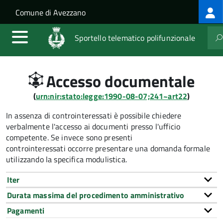
Log
Salta al contenuto principale
Skip to site navigation
Comune di Avezzano
me
Sportello telematico polifunzionale
Accesso documentale
(
urn:nir:stato:legge:1990-08-07;241~art22
)
In assenza di controinteressati è possibile chiedere
verbalmente l'accesso ai documenti presso l'ufficio
competente. Se invece sono presenti
controinteressati occorre presentare una domanda formale
utilizzando la specifica modulistica.
Iter
Durata massima del procedimento amministrativo
Pagamenti