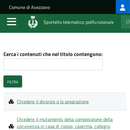
Log
Salta al contenuto principale
Skip to site navigation
Comune di Avezzano
me
Sportello telematico polifunzionale
Cerca i contenuti che nel titolo contengono:
Chiedere il divorzio o la separazione
Chiedere il mutamento della composizione della
convivenza in casa di riposo, caserma, collegio,